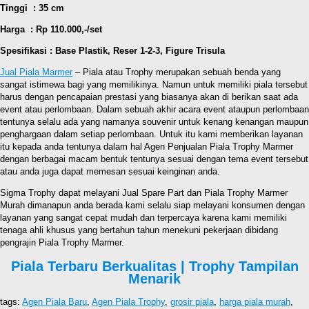
Tinggi : 35 cm
Harga : Rp 110.000,-/set
Spesifikasi : Base Plastik, Reser 1-2-3, Figure Trisula
Jual Piala Marmer
– Piala atau Trophy merupakan sebuah benda yang
sangat istimewa bagi yang memilikinya. Namun untuk memiliki piala tersebut
harus dengan pencapaian prestasi yang biasanya akan di berikan saat ada
event atau perlombaan. Dalam sebuah akhir acara event ataupun perlombaan
tentunya selalu ada yang namanya souvenir untuk kenang kenangan maupun
penghargaan dalam setiap perlombaan. Untuk itu kami memberikan layanan
itu kepada anda tentunya dalam hal Agen Penjualan Piala Trophy Marmer
dengan berbagai macam bentuk tentunya sesuai dengan tema event tersebut
atau anda juga dapat memesan sesuai keinginan anda.
Sigma Trophy dapat melayani Jual Spare Part dan Piala Trophy Marmer
Murah dimanapun anda berada kami selalu siap melayani konsumen dengan
layanan yang sangat cepat mudah dan terpercaya karena kami memiliki
tenaga ahli khusus yang bertahun tahun menekuni pekerjaan dibidang
pengrajin Piala Trophy Marmer.
Piala Terbaru Berkualitas | Trophy Tampilan
Menarik
tags:
Agen Piala Baru
,
Agen Piala Trophy
,
grosir piala
,
harga piala murah
,