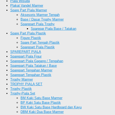
Piala Wisuda
Plakat Vandel Marmer
Spare Part Piala Marmer
Aksesoris Marmer Tengah
Base / Dasar Trophy Marmer
Sparepart Piala Trophy
Sparepar Piala Base / Tatakan
Spare Part Piala Plastik
Figure Plastik
Spare Part Tengah Plastik
Sparepart Piala Plastik
SPAREPART PIALA
Sparepart Piala Figur
Sparepart Piala Gagang / Tengahan
Sparepart Piala Tatakan / Base
Sparepart Tengahan Marmer
Sparepart Tengahan Plastik
Trophy Marmer
TROPHY PIALA SET
Trophy Plastik
Trophy-Piala Set
BM Kaki Satu Base Marmer
BP Kaki Satu Base Plastik
BW Kaki Satu Base Hardboard dan Kayu
DBM Kaki Dua Base Marmer