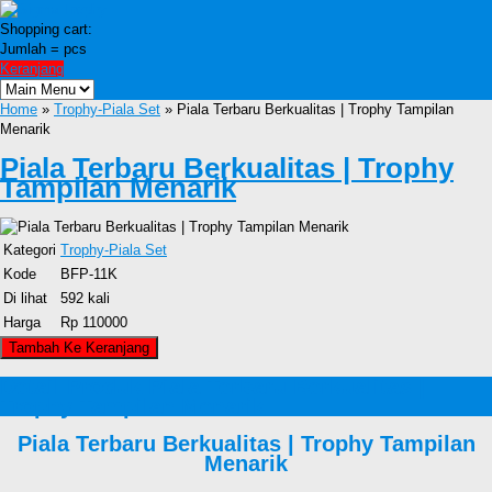
Shopping cart:
Jumlah =
pcs
Keranjang
Home
»
Trophy-Piala Set
» Piala Terbaru Berkualitas | Trophy Tampilan
Menarik
Piala Terbaru Berkualitas | Trophy
Tampilan Menarik
Kategori
Trophy-Piala Set
Kode
BFP-11K
Di lihat
592 kali
Harga
Rp 110000
Detail Produk Piala Terbaru Berkualitas |
Trophy Tampilan Menarik
Piala Terbaru Berkualitas | Trophy Tampilan
Menarik