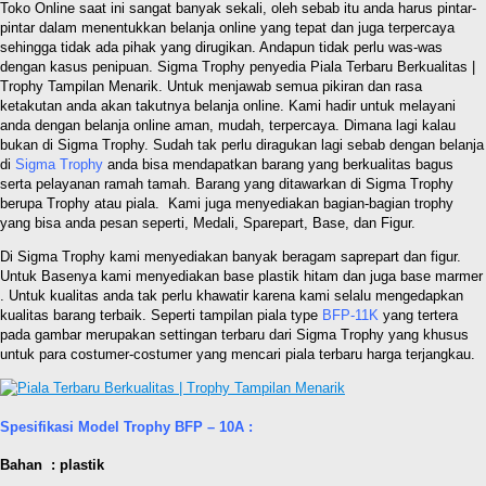
Toko Online saat ini sangat banyak sekali, oleh sebab itu anda harus pintar-
pintar dalam menentukkan belanja online yang tepat dan juga terpercaya
sehingga tidak ada pihak yang dirugikan. Andapun tidak perlu was-was
dengan kasus penipuan. Sigma Trophy penyedia Piala Terbaru Berkualitas |
Trophy Tampilan Menarik. Untuk menjawab semua pikiran dan rasa
ketakutan anda akan takutnya belanja online. Kami hadir untuk melayani
anda dengan belanja online aman, mudah, terpercaya. Dimana lagi kalau
bukan di Sigma Trophy. Sudah tak perlu diragukan lagi sebab dengan belanja
di
Sigma Trophy
anda bisa mendapatkan barang yang berkualitas bagus
serta pelayanan ramah tamah. Barang yang ditawarkan di Sigma Trophy
berupa Trophy atau piala. Kami juga menyediakan bagian-bagian trophy
yang bisa anda pesan seperti, Medali, Sparepart, Base, dan Figur.
Di Sigma Trophy kami menyediakan banyak beragam saprepart dan figur.
Untuk Basenya kami menyediakan base plastik hitam dan juga base marmer
. Untuk kualitas anda tak perlu khawatir karena kami selalu mengedapkan
kualitas barang terbaik. Seperti tampilan piala type
BFP-11K
yang tertera
pada gambar merupakan settingan terbaru dari Sigma Trophy yang khusus
untuk para costumer-costumer yang mencari piala terbaru harga terjangkau.
Spesifikasi Model Trophy BFP – 10A :
Bahan : plastik