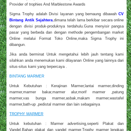
Provider of trophies And Marblestone Awards
Sigma Trophy adalah Divisi layanan yang bernaung dibawah
CV
Bintang Antik Sejahtera
,dimana telah lama berkibar secara online
dengan divisi produk-produknya terdahulu.Guna menyisir pangsa
pasar yang berbeda dan dengan methode pengembangan market
Online melalui Format Toko Online,maka Sigma Trophy ini
dibangun.
Jika anda berminat Untuk mengetahui lebih jauh tentang kami
silahkan anda menemukan kami dilayanan Online yang lainnya dari
situs-situs kami yang terpercaya .
BINTANG MARMER
Untuk Kebutuhan : Kerajinan Marmer,lantai marmer,dinding
marmer,marmer bakar,marmer alur,morif marmer ,patung
marmer,vas bunga marmer,asbak,makam marmer,wastafel
marmer,bath-up ,pedistal marmer dan lain sebagainya
TROPHY MARMER
Untuk kebutuhan : Marmer advertising,seperti Plakat dan
Vandel,Bahan plakat dan vandel marmer,Trophy marmer lengkap