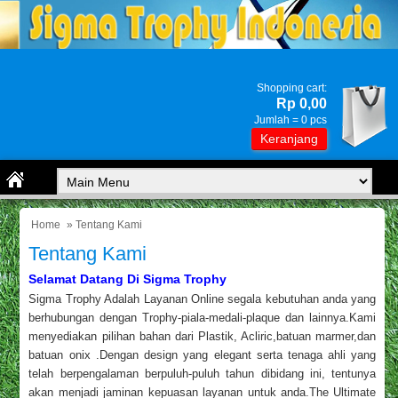
Shopping cart:
Rp 0,00
Jumlah =
0
pcs
Keranjang
Home
» Tentang Kami
Tentang Kami
Selamat Datang Di Sigma Trophy
Sigma Trophy Adalah Layanan Online segala kebutuhan anda yang
berhubungan dengan Trophy-piala-medali-plaque dan lainnya.Kami
menyediakan pilihan bahan dari Plastik, Acliric,batuan marmer,dan
batuan onix .Dengan design yang elegant serta tenaga ahli yang
telah berpengalaman berpuluh-puluh tahun dibidang ini, tentunya
akan menjadi jaminan kepuasan layanan untuk anda.The Ultimate