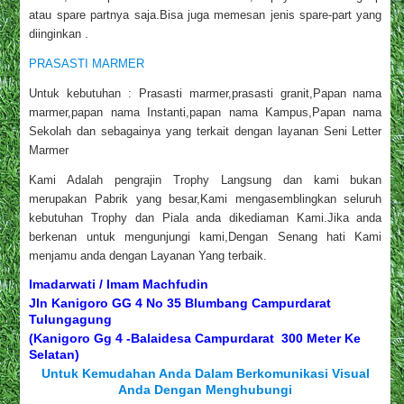
atau spare partnya saja.Bisa juga memesan jenis spare-part yang
diinginkan .
PRASASTI MARMER
Untuk kebutuhan : Prasasti marmer,prasasti granit,Papan nama
marmer,papan nama Instanti,papan nama Kampus,Papan nama
Sekolah dan sebagainya yang terkait dengan layanan Seni Letter
Marmer
Kami Adalah pengrajin Trophy Langsung dan kami bukan
merupakan Pabrik yang besar,Kami mengasemblingkan seluruh
kebutuhan Trophy dan Piala anda dikediaman Kami.Jika anda
berkenan untuk mengunjungi kami,Dengan Senang hati Kami
menjamu anda dengan Layanan Yang terbaik.
Imadarwati / Imam Machfudin
Jln Kanigoro GG 4 No 35 Blumbang Campurdarat
Tulungagung
(Kanigoro Gg 4 -Balaidesa Campurdarat 300 Meter Ke
Selatan)
Untuk Kemudahan Anda Dalam Berkomunikasi Visual
Anda Dengan Menghubungi