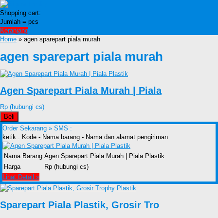
Shopping cart:
Jumlah =
pcs
Keranjang
Home
» agen sparepart piala murah
agen sparepart piala murah
Agen Sparepart Piala Murah | Piala
Rp (hubungi cs)
Beli
Order Sekarang »
SMS :
ketik : Kode - Nama barang - Nama dan alamat pengiriman
Nama Barang
Agen Sparepart Piala Murah | Piala Plastik
Harga
Rp (hubungi cs)
Lihat Detail »
Sparepart Piala Plastik, Grosir Tro