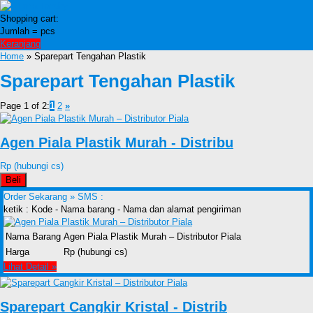
Shopping cart:
Jumlah =
pcs
Keranjang
Home
» Sparepart Tengahan Plastik
Sparepart Tengahan Plastik
Page 1 of 2:
1
2
»
Agen Piala Plastik Murah - Distribu
Rp (hubungi cs)
Beli
Order Sekarang »
SMS :
ketik : Kode - Nama barang - Nama dan alamat pengiriman
Nama Barang
Agen Piala Plastik Murah – Distributor Piala
Harga
Rp (hubungi cs)
Lihat Detail »
Sparepart Cangkir Kristal - Distrib