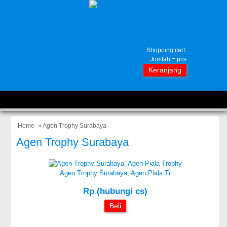
Shopping cart:
Jumlah =
pcs
Keranjang
Home
» Agen Trophy Surabaya
Agen Trophy Surabaya
Agen Trophy Surabaya, Agen Piala Tr
Rp (hubungi cs)
Beli