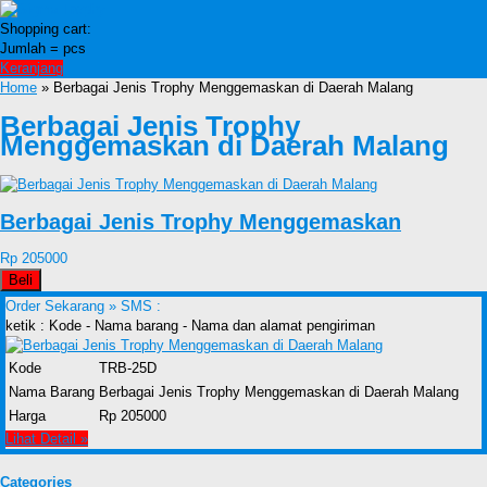
Shopping cart:
Jumlah =
pcs
Keranjang
Home
» Berbagai Jenis Trophy Menggemaskan di Daerah Malang
Berbagai Jenis Trophy
Menggemaskan di Daerah Malang
Berbagai Jenis Trophy Menggemaskan
Rp 205000
Beli
Order Sekarang »
SMS :
ketik : Kode - Nama barang - Nama dan alamat pengiriman
Kode
TRB-25D
Nama Barang
Berbagai Jenis Trophy Menggemaskan di Daerah Malang
Harga
Rp 205000
Lihat Detail »
Categories