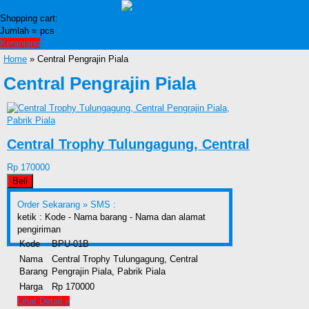
Shopping cart:
Jumlah =
pcs
Keranjang
Home
» Central Pengrajin Piala
Central Pengrajin Piala
Central Trophy Tulungagung, Central
Rp 170000
Beli
Order Sekarang »
SMS :
ketik : Kode - Nama barang - Nama dan alamat
pengiriman
Kode
BPU-01B
Nama
Central Trophy Tulungagung, Central
Barang
Pengrajin Piala, Pabrik Piala
Harga
Rp 170000
Lihat Detail »