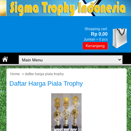
Shopping cart:
Rp 0,00
Jumlah =
0
pcs
Keranjang
Home
» daftar harga piala trophy
Daftar Harga Piala Trophy