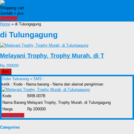
Shopping cart:
Jumlah =
pcs
Keranjang
Home
» di Tulungagung
di Tulungagung
Melayani Trophy, Trophy Murah, di T
Rp 200000
Beli
Order Sekarang »
SMS :
ketik : Kode - Nama barang - Nama dan alamat pengiriman
Kode
BRB-007B
Nama Barang
Melayani Trophy, Trophy Murah, di Tulungagung
Harga
Rp 200000
Lihat Detail »
Categories