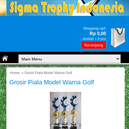
Shopping cart:
Rp 0,00
Jumlah =
0
pcs
Keranjang
Home
» Grosir Piala Model Warna Golf
Grosir Piala Model Warna Golf