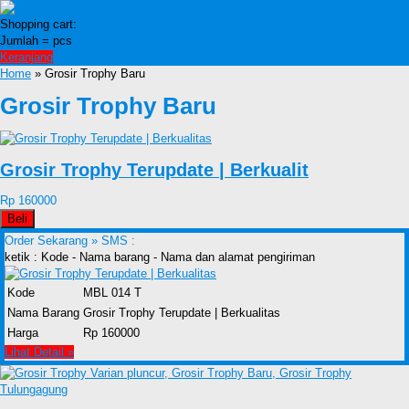
Shopping cart:
Jumlah =
pcs
Keranjang
Home
» Grosir Trophy Baru
Grosir Trophy Baru
Grosir Trophy Terupdate | Berkualit
Rp 160000
Beli
Order Sekarang »
SMS :
ketik : Kode - Nama barang - Nama dan alamat pengiriman
Kode
MBL 014 T
Nama Barang
Grosir Trophy Terupdate | Berkualitas
Harga
Rp 160000
Lihat Detail »