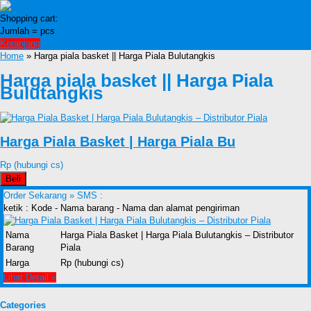
Shopping cart:
Jumlah =
pcs
Keranjang
Home
» Harga piala basket || Harga Piala Bulutangkis
Harga piala basket || Harga Piala
Bulutangkis
Harga Piala Basket | Harga Piala Bu
Rp (hubungi cs)
Beli
Order Sekarang »
SMS :
ketik : Kode - Nama barang - Nama dan alamat pengiriman
Nama
Harga Piala Basket | Harga Piala Bulutangkis – Distributor
Barang
Piala
Harga
Rp (hubungi cs)
Lihat Detail »
Categories