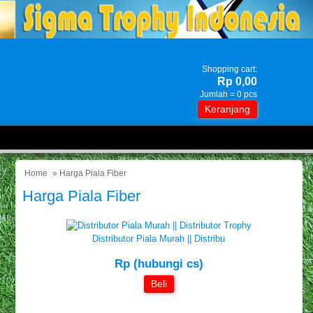
Shopping cart:
Rp 0,00
Jumlah =
0
pcs
Keranjang
Home
» Harga Piala Fiber
Harga Piala Fiber
Distributor Piala Murah || Distribu
Rp (hubungi cs)
Beli