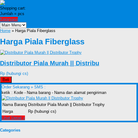
Shopping cart:
Jumlah =
pcs
Keranjang
Home
» Harga Piala Fiberglass
Harga Piala Fiberglass
Distributor Piala Murah || Distribu
Rp (hubungi cs)
Beli
Order Sekarang »
SMS :
ketik : Kode - Nama barang - Nama dan alamat pengiriman
Nama Barang
Distributor Piala Murah || Distributor Trophy
Harga
Rp (hubungi cs)
Lihat Detail »
Categories