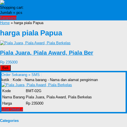
Shopping cart:
Jumlah =
pcs
Keranjang
Home
» harga piala Papua
harga piala Papua
Piala Juara, Piala Award, Piala Ber
Rp 235000
Beli
Order Sekarang »
SMS :
ketik : Kode - Nama barang - Nama dan alamat pengiriman
Kode
BMT-02G
Nama Barang
Piala Juara, Piala Award, Piala Berkelas
Harga
Rp 235000
Lihat Detail »
Categories