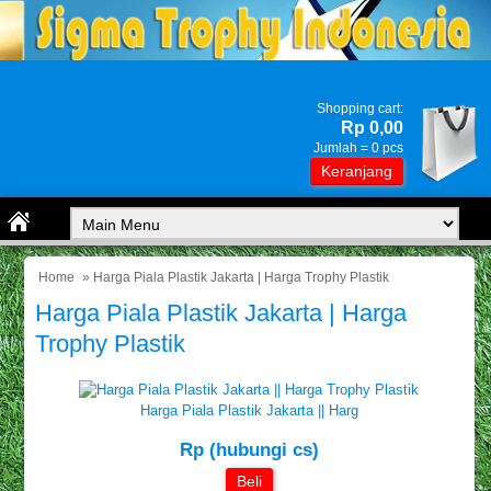
Shopping cart:
Rp 0,00
Jumlah =
0
pcs
Keranjang
Home
» Harga Piala Plastik Jakarta | Harga Trophy Plastik
Harga Piala Plastik Jakarta | Harga
Trophy Plastik
Harga Piala Plastik Jakarta || Harg
Rp (hubungi cs)
Beli