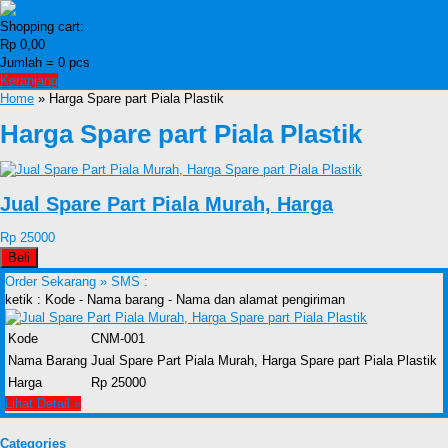
Shopping cart:
Rp 0,00
Jumlah =
0
pcs
Keranjang
Home
» Harga Spare part Piala Plastik
Harga Spare part Piala Plastik
Jual Spare Part Piala Murah, Harga
Rp 25000
Beli
Order Sekarang »
SMS :
ketik : Kode - Nama barang - Nama dan alamat pengiriman
Kode
CNM-001
Nama Barang
Jual Spare Part Piala Murah, Harga Spare part Piala Plastik
Harga
Rp 25000
Lihat Detail »
Categories