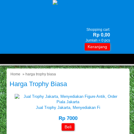
Shopping cart:
Rp 0,00
Jumlah =
0
pcs
Keranjang
Home
» harga trophy biasa
Harga Trophy Biasa
Jual Trophy Jakarta, Menyediakan Fi
Rp 7000
Beli