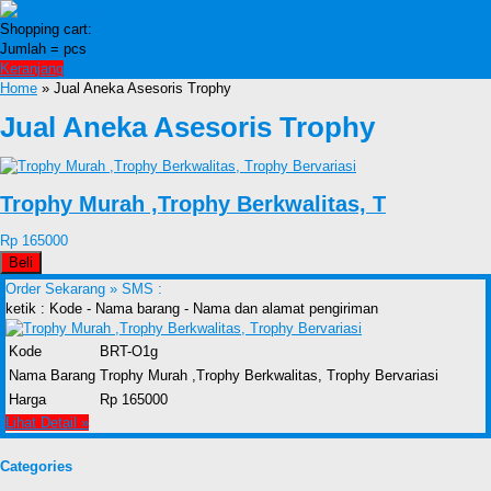
Shopping cart:
Jumlah =
pcs
Keranjang
Home
» Jual Aneka Asesoris Trophy
Jual Aneka Asesoris Trophy
Trophy Murah ,Trophy Berkwalitas, T
Rp 165000
Beli
Order Sekarang »
SMS :
ketik : Kode - Nama barang - Nama dan alamat pengiriman
Kode
BRT-O1g
Nama Barang
Trophy Murah ,Trophy Berkwalitas, Trophy Bervariasi
Harga
Rp 165000
Lihat Detail »
Categories