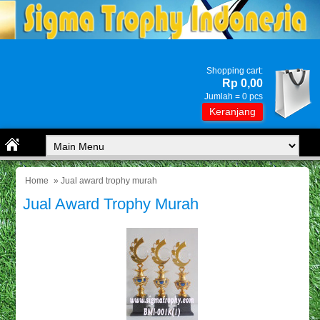
Shopping cart:
Rp 0,00
Jumlah =
0
pcs
Keranjang
Home
» Jual award trophy murah
Jual Award Trophy Murah