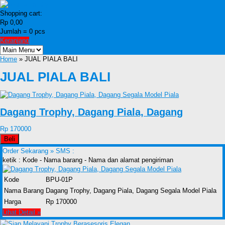
Shopping cart:
Rp 0,00
Jumlah =
0
pcs
Keranjang
Home
» JUAL PIALA BALI
JUAL PIALA BALI
Dagang Trophy, Dagang Piala, Dagang
Rp 170000
Beli
Order Sekarang »
SMS :
ketik : Kode - Nama barang - Nama dan alamat pengiriman
Kode
BPU-01P
Nama Barang
Dagang Trophy, Dagang Piala, Dagang Segala Model Piala
Harga
Rp 170000
Lihat Detail »