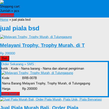
Shopping cart:
Jumlah =
pcs
Keranjang
Home
» jual piala bsd
jual piala bsd
Melayani Trophy, Trophy Murah, di T
Rp 200000
Beli
Order Sekarang »
SMS :
ketik : Kode - Nama barang - Nama dan alamat pengiriman
Kode
BRB-007B
Nama Barang
Melayani Trophy, Trophy Murah, di Tulungagung
Harga
Rp 200000
Lihat Detail »
Jual Piala Murah Bali, Order Piala