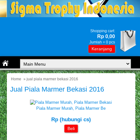
Shopping cart:
Rp 0,00
Jumlah =
0
pcs
Keranjang
Home
» jual piala marmer bekasi 2016
Jual Piala Marmer Bekasi 2016
Piala Marmer Murah, Piala Marmer Be
Rp (hubungi cs)
Beli