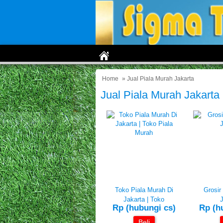
Home
» Jual Piala Murah Jakarta
Jual Piala Murah Jakarta
Toko Piala Murah Di
Grosir
Jakarta | Toko
J
Rp (hubungi cs)
Rp (h
Beli