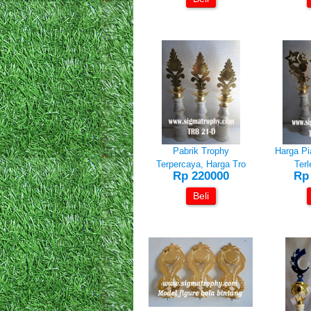
Pabrik Trophy
Harga Pi
Terpercaya, Harga Tro
Terl
Rp 220000
Rp
Beli