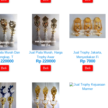
ala Murah Dan
Jual Piala Murah, Harga
Jual Trophy Jakarta,
engkap, T
Trophy Awar
Menyediakan Fi
 220000
Rp 220000
Rp 7000
Beli
Beli
Beli