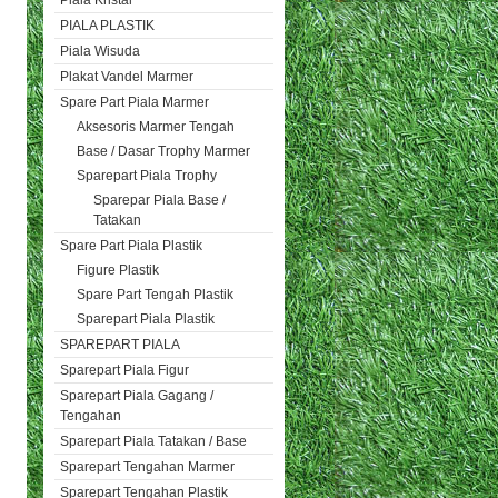
Piala Kristal
PIALA PLASTIK
Piala Wisuda
Plakat Vandel Marmer
Spare Part Piala Marmer
Aksesoris Marmer Tengah
Base / Dasar Trophy Marmer
Sparepart Piala Trophy
Sparepar Piala Base /
Tatakan
Spare Part Piala Plastik
Figure Plastik
Spare Part Tengah Plastik
Sparepart Piala Plastik
SPAREPART PIALA
Sparepart Piala Figur
Sparepart Piala Gagang /
Tengahan
Sparepart Piala Tatakan / Base
Sparepart Tengahan Marmer
Sparepart Tengahan Plastik