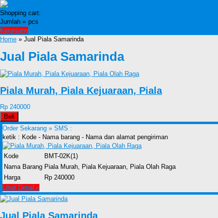
Shopping cart:
Jumlah =
pcs
Keranjang
Home
» Jual Piala Samarinda
Jual Piala Samarinda
Piala Murah, Piala Kejuaraan, Piala
Rp 240000
Beli
Order Sekarang »
SMS :
ketik : Kode - Nama barang - Nama dan alamat pengiriman
Kode
BMT-02K(1)
Nama Barang
Piala Murah, Piala Kejuaraan, Piala Olah Raga
Harga
Rp 240000
Lihat Detail »
Jual Piala Samarinda