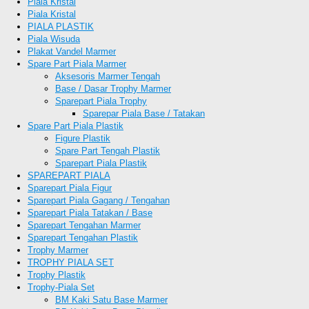
Piala Kristal
Piala Kristal
PIALA PLASTIK
Piala Wisuda
Plakat Vandel Marmer
Spare Part Piala Marmer
Aksesoris Marmer Tengah
Base / Dasar Trophy Marmer
Sparepart Piala Trophy
Sparepar Piala Base / Tatakan
Spare Part Piala Plastik
Figure Plastik
Spare Part Tengah Plastik
Sparepart Piala Plastik
SPAREPART PIALA
Sparepart Piala Figur
Sparepart Piala Gagang / Tengahan
Sparepart Piala Tatakan / Base
Sparepart Tengahan Marmer
Sparepart Tengahan Plastik
Trophy Marmer
TROPHY PIALA SET
Trophy Plastik
Trophy-Piala Set
BM Kaki Satu Base Marmer