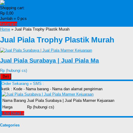
Shopping cart:
Rp 0,00
Jumlah =
0
pcs
Keranjang
Home
» Jual Piala Trophy Plastik Murah
Jual Piala Trophy Plastik Murah
Jual Piala Surabaya | Jual Piala Ma
Rp (hubungi cs)
Beli
Order Sekarang »
SMS :
ketik : Kode - Nama barang - Nama dan alamat pengiriman
Nama Barang
Jual Piala Surabaya | Jual Piala Marmer Kejuaraan
Harga
Rp (hubungi cs)
Lihat Detail »
Categories