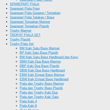
SPAREPART PIALA
Sparepart Piala Figur
Sparepart Piala Gagang / Tengahan
Sparepart Piala Tatakan / Base
Sparepart Tengahan Marmer
Sparepart Tengahan Plastik
Trophy Marmer
TROPHY PIALA SET
Trophy Plastik
Trophy-Piala Set
BM Kaki Satu Base Marmer
BP Kaki Satu Base Plastik
BW Kaki Satu Base Hardboard dan Kayu
DBM Kaki Dua Base Marmer
DBP Kaki Dua Base Plastik
DBW Kaki Dua Base Hardboard
EBM Kaki Empat Base Marmer
EBW Kaki Empat Base Hardboard
Piala dan Trophy Base Marmer
Piala dan Trophy Base Plastik
Piala dan Trophy Kaki Dua
Piala dan Trophy Kaki Satu
Piala Kaki 4
Piala Kaki 8