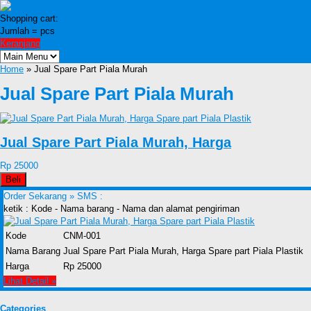
Shopping cart:
Jumlah =
pcs
Keranjang
Home
» Jual Spare Part Piala Murah
Jual Spare Part Piala Murah
Jual Spare Part Piala Murah, Harga
Rp 25000
Beli
Order Sekarang »
SMS :
ketik : Kode - Nama barang - Nama dan alamat pengiriman
Kode
CNM-001
Nama Barang
Jual Spare Part Piala Murah, Harga Spare part Piala Plastik
Harga
Rp 25000
Lihat Detail »
Categories