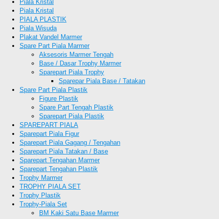
Piala Kristal
Piala Kristal
PIALA PLASTIK
Piala Wisuda
Plakat Vandel Marmer
Spare Part Piala Marmer
Aksesoris Marmer Tengah
Base / Dasar Trophy Marmer
Sparepart Piala Trophy
Sparepar Piala Base / Tatakan
Spare Part Piala Plastik
Figure Plastik
Spare Part Tengah Plastik
Sparepart Piala Plastik
SPAREPART PIALA
Sparepart Piala Figur
Sparepart Piala Gagang / Tengahan
Sparepart Piala Tatakan / Base
Sparepart Tengahan Marmer
Sparepart Tengahan Plastik
Trophy Marmer
TROPHY PIALA SET
Trophy Plastik
Trophy-Piala Set
BM Kaki Satu Base Marmer