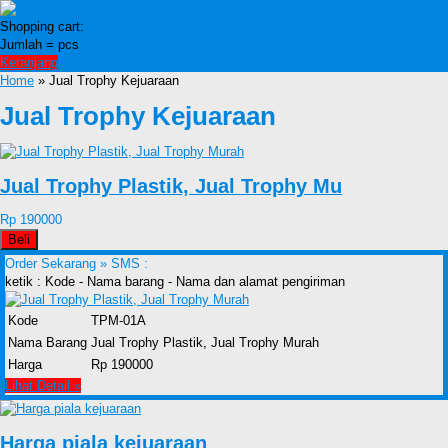
Shopping cart:
Jumlah =
pcs
Keranjang
Home
» Jual Trophy Kejuaraan
Jual Trophy Kejuaraan
Jual Trophy Plastik, Jual Trophy Mu
Rp 190000
Beli
Order Sekarang »
SMS :
ketik : Kode - Nama barang - Nama dan alamat pengiriman
Kode
TPM-01A
Nama Barang
Jual Trophy Plastik, Jual Trophy Murah
Harga
Rp 190000
Lihat Detail »
Harga piala kejuaraan