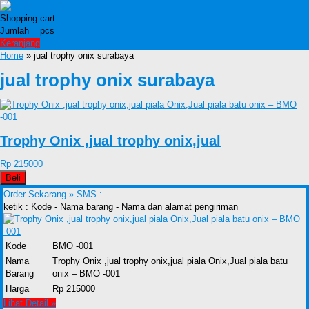
Shopping cart:
Jumlah =
pcs
Keranjang
Home
» jual trophy onix surabaya
jual trophy onix surabaya
Trophy Onix ,jual trophy onix,jual
Rp 215000
Beli
Order Sekarang »
SMS :
ketik : Kode - Nama barang - Nama dan alamat pengiriman
Kode
BMO -001
Nama
Trophy Onix ,jual trophy onix,jual piala Onix,Jual piala batu
Barang
onix – BMO -001
Harga
Rp 215000
Lihat Detail »