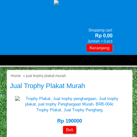
Shopping cart:
Rp 0,00
Jumlah =
0
pcs
Keranjang
Home
» jual trophy plakat murah
Jual Trophy Plakat Murah
Trophy Plakat, Jual Trophy Pengharg
Rp 190000
Beli