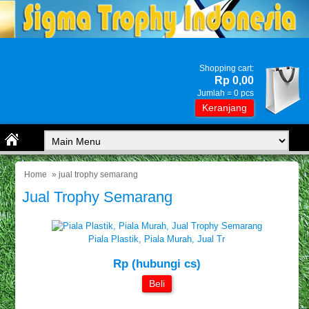
Shopping cart:
Rp 0,00
Jumlah =
0
pcs
Keranjang
Home
» jual trophy semarang
Jual Trophy Semarang
Piala Plastik, Piala Murah, Jual Tr
Rp (hubungi cs)
Beli