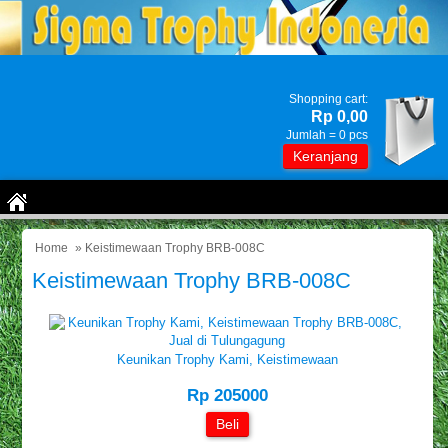
Shopping cart:
Rp 0,00
Jumlah =
0
pcs
Keranjang
Home
» Keistimewaan Trophy BRB-008C
Keistimewaan Trophy BRB-008C
Keunikan Trophy Kami, Keistimewaan
Rp 205000
Beli