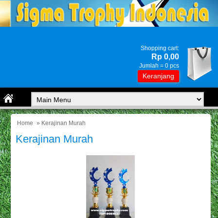
Shopping cart:
Rp 0,00
Jumlah =
0
pcs
Keranjang
Home
» Kerajinan Murah
Kerajinan Murah