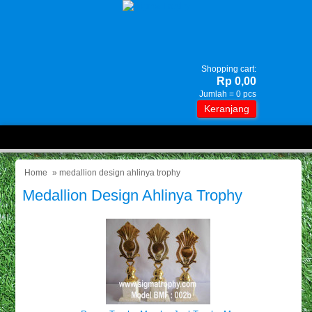
Shopping cart:
Rp 0,00
Jumlah =
0
pcs
Keranjang
Home
» medallion design ahlinya trophy
Medallion Design Ahlinya Trophy