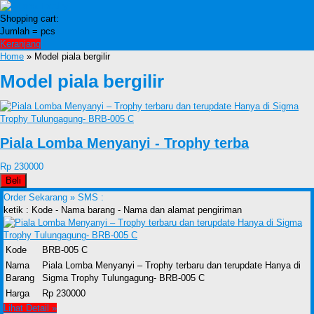
Shopping cart:
Jumlah =
pcs
Keranjang
Home
» Model piala bergilir
Model piala bergilir
Piala Lomba Menyanyi - Trophy terba
Rp 230000
Beli
Order Sekarang »
SMS :
ketik : Kode - Nama barang - Nama dan alamat pengiriman
Kode
BRB-005 C
Nama
Piala Lomba Menyanyi – Trophy terbaru dan terupdate Hanya di
Barang
Sigma Trophy Tulungagung- BRB-005 C
Harga
Rp 230000
Lihat Detail »