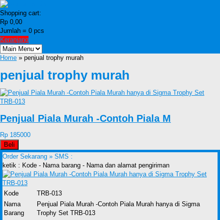
Shopping cart:
Rp 0,00
Jumlah =
0
pcs
Keranjang
Home
» penjual trophy murah
penjual trophy murah
Penjual Piala Murah -Contoh Piala M
Rp 185000
Beli
Order Sekarang »
SMS :
ketik : Kode - Nama barang - Nama dan alamat pengiriman
Kode
TRB-013
Nama
Penjual Piala Murah -Contoh Piala Murah hanya di Sigma
Barang
Trophy Set TRB-013