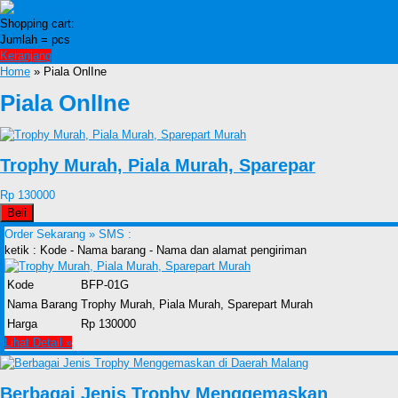
Shopping cart:
Jumlah =
pcs
Keranjang
Home
» Piala OnlIne
Piala OnlIne
Trophy Murah, Piala Murah, Sparepar
Rp 130000
Beli
Order Sekarang »
SMS :
ketik : Kode - Nama barang - Nama dan alamat pengiriman
Kode
BFP-01G
Nama Barang
Trophy Murah, Piala Murah, Sparepart Murah
Harga
Rp 130000
Lihat Detail »
Berbagai Jenis Trophy Menggemaskan