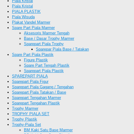
Piala Kristal
Piala Kristal
PIALA PLASTIK
Piala Wisuda
Plakat Vandel Marmer
Spare Part Piala Marmer
Aksesoris Marmer Tengah
Base / Dasar Trophy Marmer
Sparepart Piala Trophy
Sparepar Piala Base / Tatakan
Spare Part Piala Plastik
Figure Plastik
Spare Part Tengah Plastik
Sparepart Piala Plastik
SPAREPART PIALA
Sparepart Piala Figur
Sparepart Piala Gagang / Tengahan
Sparepart Piala Tatakan / Base
Sparepart Tengahan Marmer
Sparepart Tengahan Plastik
Trophy Marmer
TROPHY PIALA SET
Trophy Plastik
Trophy-Piala Set
BM Kaki Satu Base Marmer