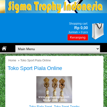
Shopping cart:
Rp 0,00
Jumlah =
0
pcs
Keranjang
Home
» Toko Sport Piala Online
Toko Sport Piala Online
Toko Piala Sport, Toko Sport Trophy