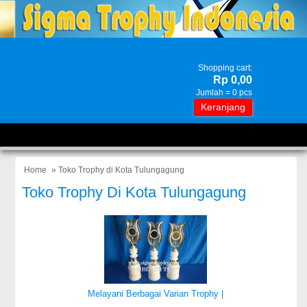
Shopping cart:
Rp 0,00
Jumlah =
0
pcs
Keranjang
Home
» Toko Trophy di Kota Tulungagung
Toko Trophy Di Kota Tulungagung
Melayani Berbagai Varian Trophy |