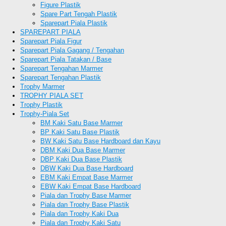
Figure Plastik
Spare Part Tengah Plastik
Sparepart Piala Plastik
SPAREPART PIALA
Sparepart Piala Figur
Sparepart Piala Gagang / Tengahan
Sparepart Piala Tatakan / Base
Sparepart Tengahan Marmer
Sparepart Tengahan Plastik
Trophy Marmer
TROPHY PIALA SET
Trophy Plastik
Trophy-Piala Set
BM Kaki Satu Base Marmer
BP Kaki Satu Base Plastik
BW Kaki Satu Base Hardboard dan Kayu
DBM Kaki Dua Base Marmer
DBP Kaki Dua Base Plastik
DBW Kaki Dua Base Hardboard
EBM Kaki Empat Base Marmer
EBW Kaki Empat Base Hardboard
Piala dan Trophy Base Marmer
Piala dan Trophy Base Plastik
Piala dan Trophy Kaki Dua
Piala dan Trophy Kaki Satu