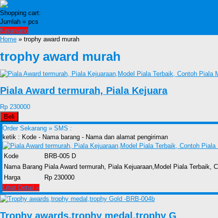
Shopping cart:
Jumlah =
pcs
Keranjang
Home
» trophy award murah
trophy award murah
Piala Award termurah, Piala Kejuara
Rp 230000
Beli
Order Sekarang »
SMS :
ketik : Kode - Nama barang - Nama dan alamat pengiriman
Kode
BRB-005 D
Nama Barang
Piala Award termurah, Piala Kejuaraan,Model Piala Terbaik,
Harga
Rp 230000
Lihat Detail »
Trophy awards,trophy medal,trophy G