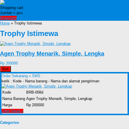
Shopping cart:
Jumlah =
pcs
Keranjang
Home
» Trophy Istimewa
Trophy Istimewa
Agen Trophy Menarik, Simple, Lengka
Rp 200000
Beli
Order Sekarang »
SMS :
ketik : Kode - Nama barang - Nama dan alamat pengiriman
Kode
BRB-008d
Nama Barang
Agen Trophy Menarik, Simple, Lengkap
Harga
Rp 200000
Lihat Detail »
Categories