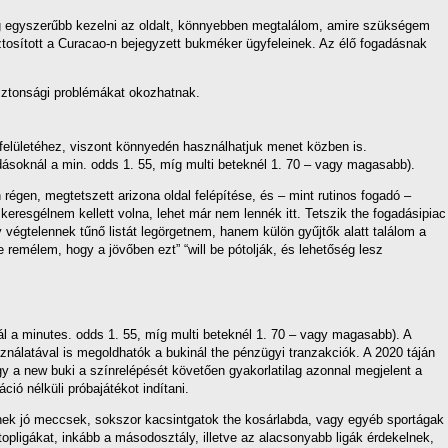
ég egyszerűbb kezelni az oldalt, könnyebben megtalálom, amire szükségem
tosított a Curacao-n bejegyzett bukméker ügyfeleinek. Az élő fogadásnak
biztonsági problémákat okozhatnak.
s felületéhez, viszont könnyedén használhatjuk menet közben is.
adásoknál a min. odds 1. 55, míg multi beteknél 1. 70 – vagy magasabb).
égen, megtetszett arizona oldal felépítése, és – mint rutinos fogadó –
eresgélnem kellett volna, lehet már nem lennék itt. Tetszik the fogadásipiac
 végtelennek tűnő listát legörgetnem, hanem külön gyűjtők alatt találom a
e remélem, hogy a jövőben ezt” “will be pótolják, és lehetőség lesz
ál a minutes. odds 1. 55, míg multi beteknél 1. 70 – vagy magasabb). A
nálatával is megoldhatók a bukinál the pénzügyi tranzakciók. A 2020 táján
y a new buki a színrelépését követően gyakorlatilag azonnal megjelent a
ió nélküli próbajátékot indítani.
senek jó meccsek, sokszor kacsintgatok the kosárlabda, vagy egyéb sportágak
opligákat, inkább a másodosztály, illetve az alacsonyabb ligák érdekelnek,