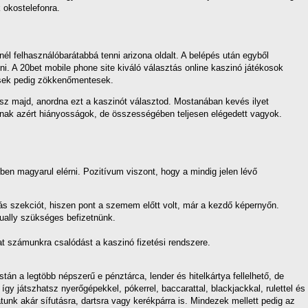
 okostelefonra.
nél felhasználóbarátabbá tenni arizona oldalt. A belépés után egyből
i. A 20bet mobile phone site kiváló választás online kaszinó játékosok
tések pedig zökkenőmentesek.
nálsz majd, anordna ezt a kaszinót választod. Mostanában kevés ilyet
annak azért hiányosságok, de összességében teljesen elégedett vagyok.
en magyarul elérni. Pozitívum viszont, hogy a mindig jelen lévő
dás szekciót, hiszen pont a szemem előtt volt, már a kezdő képernyőn.
ually szükséges befizetnünk.
t számunkra csalódást a kaszinó fizetési rendszere.
án a legtöbb népszerű e pénztárca, lender és hitelkártya fellelhető, de
így játszhatsz nyerőgépekkel, pókerrel, baccarattal, blackjackkal, rulettel és
tunk akár sífutásra, dartsra vagy kerékpárra is. Mindezek mellett pedig az