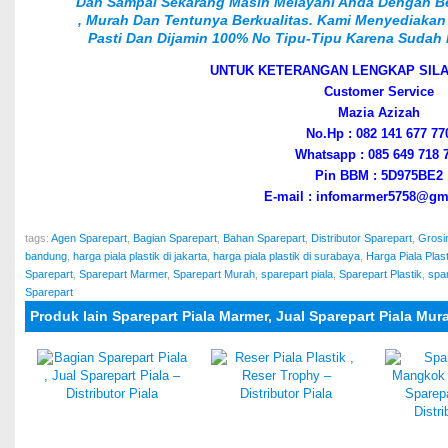
Dan Sampai Sekarang Masih Melayani Anda Dengan Bel
, Murah Dan Tentunya Berkualitas. Kami Menyediakan
Pasti Dan Dijamin 100% No Tipu-Tipu Karena Sudah M
UNTUK KETERANGAN LENGKAP SIL
Customer Service
Mazia Azizah
No.Hp : 082 141 677 77
Whatsapp : 085 649 718 
Pin BBM : 5D975BE2
E-mail : infomarmer5758@gm
tags:
Agen Sparepart
,
Bagian Sparepart
,
Bahan Sparepart
,
Distributor Sparepart
,
Grosi
bandung
,
harga piala plastik di jakarta
,
harga piala plastik di surabaya
,
Harga Piala Plas
Sparepart
,
Sparepart Marmer
,
Sparepart Murah
,
sparepart piala
,
Sparepart Plastik
,
spar
Sparepart
Produk lain Sparepart Piala Marmer, Jual Sparepart Piala Mur