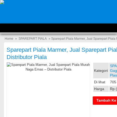
Home
»
SPAREPART PIALA
» Sparepart Piala Marmer, Jual Sparepart Piala
Sparepart Piala Marmer, Jual Sparepart P
Distributor Piala
SPA
Kategori
Gag
Plas
Di lihat
705 
Harga
Rp (