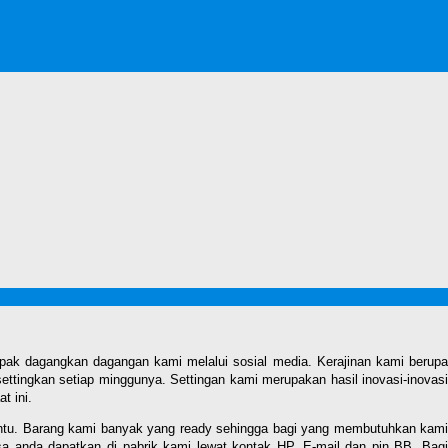
pak dagangkan dagangan kami melalui sosial media. Kerajinan kami berupa
settingkan setiap minggunya. Settingan kami merupakan hasil inovasi-inovasi
t ini.
mbantu. Barang kami banyak yang ready sehingga bagi yang membutuhkan kami
isa anda dapatkan di pabrik kami lewat kontak HP, E-mail dan pin BB. Bagi