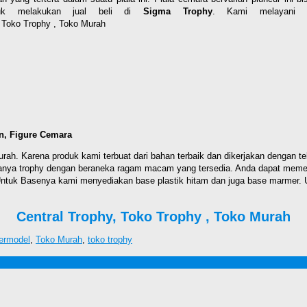
ntuk melakukan jual beli di
Sigma Trophy
. Kami melayani d
, Toko Trophy , Toko Murah
wn, Figure Cemara
rah. Karena produk kami terbuat dari bahan terbaik dan dikerjakan dengan tel
 hanya trophy dengan beraneka ragam macam yang tersedia. Anda dapat me
Untuk Basenya kami menyediakan base plastik hitam dan juga base marmer. U
Central Trophy, Toko Trophy , Toko Murah
Termodel
,
Toko Murah
,
toko trophy