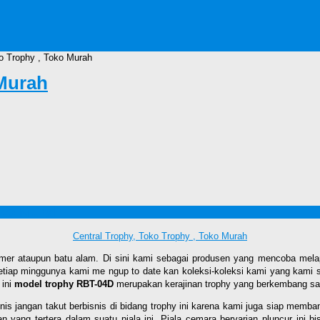
o Trophy , Toko Murah
 Murah
oko Murah
Central Trophy, Toko Trophy , Toko Murah
rmer ataupun batu alam. Di sini kami sebagai produsen yang mencoba mela
 Setiap minggunya kami me ngup to date kan koleksi-koleksi kami yang kami 
 ini
model trophy RBT-04D
merupakan kerajinan trophy yang berkembang saa
snis jangan takut berbisnis di bidang trophy ini karena kami juga siap me
yang tertera dalam suatu piala ini. Piala cemara bervarian pluncur ini b