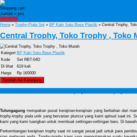
Shopping cart:
Jumlah =
pcs
Keranjang
Home
»
Trophy-Piala Set
»
BP Kaki Satu Base Plastik
» Central Trophy, Tok
Central Trophy, Toko Trophy , Toko
Kategori
BP Kaki Satu Base Plastik
Kode
Set RBT-04D
Di lihat
619 kali
Harga
Rp 160000
Detail Produk Central Trophy, Toko Trophy , T
Tulungagung
merupakan pusat kerajinan-kerajinan yang berbahan dari ma
trophy-trophy piala unik yang bervarian pluncur yang kami aploud saat ini.
kami yang kami tuangkan untuk membuat settingan-settingan baru. Di bawah
Perkembangan kerajinan trophy saat ini sangat pesat jadi untuk para pembi
siap melayani anda. Trophy-trophy kami juga mengutamakan suatu keunikan 