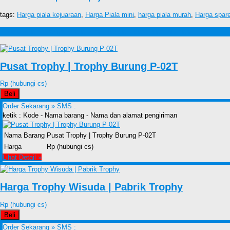
tags:
Harga piala kejuaraan
,
Harga Piala mini
,
harga piala murah
,
Harga spare
Produk lain Harga Piala Mini,Harga Spare part Murah
Pusat Trophy | Trophy Burung P-02T
Rp (hubungi cs)
Beli
Order Sekarang »
SMS :
ketik : Kode - Nama barang - Nama dan alamat pengiriman
Nama Barang
Pusat Trophy | Trophy Burung P-02T
Harga
Rp (hubungi cs)
Lihat Detail »
Harga Trophy Wisuda | Pabrik Trophy
Rp (hubungi cs)
Beli
Order Sekarang »
SMS :