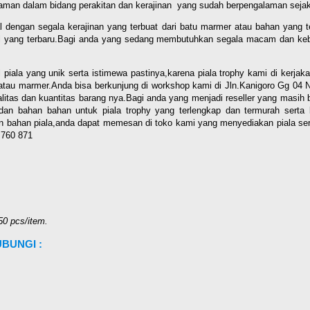
ngalaman dalam bidang perakitan dan kerajinan yang sudah berpengalaman seja
engan segala kerajinan yang terbuat dari batu marmer atau bahan yang terd
el yang terbaru.Bagi anda yang sedang membutuhkan segala macam dan keb
a yang unik serta istimewa pastinya,karena piala trophy kami di kerjakan
tik atau marmer.Anda bisa berkunjung di workshop kami di Jln.Kanigoro Gg
alitas dan kuantitas barang nya.Bagi anda yang menjadi reseller yang masih
 bahan bahan untuk piala trophy yang terlengkap dan termurah serta b
ahan piala,anda dapat memesan di toko kami yang menyediakan piala serta 
 760 871
50 pcs/item.
BUNGI :