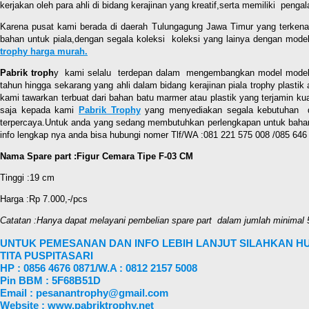
kerjakan oleh para ahli di bidang kerajinan yang kreatif,serta memiliki pe
Karena pusat kami berada di daerah Tulungagung Jawa Timur yang terkenal d
bahan untuk piala,dengan segala koleksi koleksi yang lainya dengan mod
troph
y harga murah.
Pabrik troph
y kami selalu terdepan dalam mengembangkan model model pial
tahun hingga sekarang yang ahli dalam bidang kerajinan piala trophy plas
kami tawarkan terbuat dari bahan batu marmer atau plastik yang terjamin ku
saja kepada kami
Pabrik Trophy
yang menyediakan segala kebutuhan dan
terpercaya.Untuk anda yang sedang membutuhkan perlengkapan untuk bahan b
info lengkap nya anda bisa hubungi nomer Tlf/WA :081 221 575 008 /085 646
Nama Spare part :Figur Cemara Tipe F-03 CM
Tinggi :19 cm
Harga :Rp 7.000,-/pcs
Catatan :Hanya dapat melayani pembelian spare part dalam jumlah minimal 
UNTUK PEMESANAN DAN INFO LEBIH LANJUT SILAHKAN HU
TITA PUSPITASARI
HP : 0856 4676 0871/W.A : 0812 2157 5008
Pin BBM : 5F68B51D
Email : pesanantrophy@gmail.com
Website : www.pabriktrophy.net