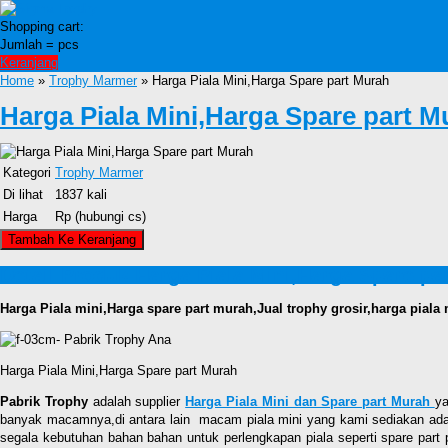
Shopping cart:
Jumlah =
pcs
Keranjang
Home
»
Trophy Marmer
» Harga Piala Mini,Harga Spare part Murah
Harga Piala Mini,Harga Spare part M
Kategori
Trophy Marmer
Di lihat
1837 kali
Harga
Rp (hubungi cs)
Detail Produk Harga Piala Mini,Harga Spare pa
Harga Piala mini,Harga spare part murah,Jual trophy grosir,harga piala 
Harga Piala Mini,Harga Spare part Murah
Pabrik Trophy
adalah supplier
Harga Piala Mini dan Spare part Murah
ya
banyak macamnya,di antara lain macam piala mini yang kami sediakan adalah P
segala kebutuhan bahan bahan untuk perlengkapan piala seperti spare part p