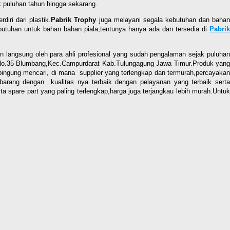
k puluhan tahun hingga sekarang.
iri dari plastik.
Pabrik Trophy
juga melayani segala kebutuhan dan baha
utuhan untuk bahan bahan piala,tentunya hanya ada dan tersedia di
Pabrik
 langsung oleh para ahli profesional yang sudah pengalaman sejak puluhan
 04 No.35 Blumbang,Kec.Campurdarat Kab.Tulungagung Jawa Timur.Produk yang
 bingung mencari, di mana supplier yang terlengkap dan termurah,percayakan
arang dengan kualitas nya terbaik dengan pelayanan yang terbaik sert
spare part yang paling terlengkap,harga juga terjangkau lebih murah.Untuk