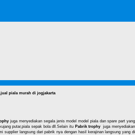
,jual piala murah di jogjakarta
rophy
juga menyediakan segala jenis model model piala dan spare part yan
jang putar,piala sepak bola dll.Selain itu
Pabrik trophy
juga menyediaka
i supplier langsung dari pabrik nya dengan hasil kerajinan langsung yang di