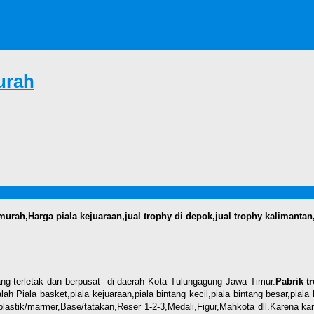
urah
rt Murah
murah,Harga piala kejuaraan,jual trophy di depok,jual trophy kalimantan
ng terletak dan berpusat di daerah Kota Tulungagung Jawa Timur.
Pabrik t
iala basket,piala kejuaraan,piala bintang kecil,piala bintang besar,piala ku
lastik/marmer,Base/tatakan,Reser 1-2-3,Medali,Figur,Mahkota dll.Karena kam