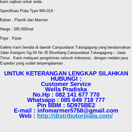
kami sajikan untuk anda .
Spesifikasi Piala Type WA-01A :
Bahan : Plastik dan Marmer
Harga : 285.000/set
Figur : Kipas
Gallery kami berada di daerah Campurdarat Tulungagung yang beralamatkan
Jalan Kanigoro Gg 04 No 35 Blumbang Campurdarat Tulungagung – Jawa
Timur . Kami melayani pengririman seluruh indonesia , dengan melalui jasa
Expedisi yang sudah berpengalaman .
UNTUK KETERANGAN LENGKAP SILAHKAN
HUBUNGI :
Customer Service
Wella Pradiska
No.Hp : 082 141 677 770
Whatsapp : 085 649 718 777
Pin BBM : 5D975BE2
E-mail : infomarmer5758@gmail.com
Web :
http://distributorpiala.com/