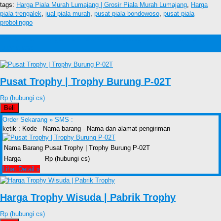
tags:
Harga Piala Murah Lumajang | Grosir Piala Murah Lumajang
,
Harga
piala trengalek
,
jual piala murah
,
pusat piala bondowoso
,
pusat piala
probolinggo
Produk lain Harga Piala Murah Lumajang | Grosir Piala Murah
Lumajang
Pusat Trophy | Trophy Burung P-02T
Rp (hubungi cs)
Beli
Order Sekarang »
SMS :
ketik : Kode - Nama barang - Nama dan alamat pengiriman
Nama Barang
Pusat Trophy | Trophy Burung P-02T
Harga
Rp (hubungi cs)
Lihat Detail »
Harga Trophy Wisuda | Pabrik Trophy
Rp (hubungi cs)