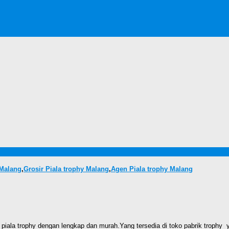
 Malang
,
Grosir Piala trophy Malang
,
Agen Piala trophy Malang
ala trophy dengan lengkap dan murah.Yang tersedia di toko pabrik trophy