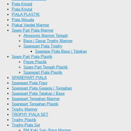
Piala Kristal
Piala Kristal
PIALA PLASTIK
Piala Wisuda
Plakat Vandel Marmer
Spare Part Piala Marmer
Aksesoris Marmer Tengah
Base / Dasar Trophy Marmer
Sparepart Piala Trophy
Sparepar Piala Base / Tatakan
Spare Part Piala Plastik
Figure Plastik
Spare Part Tengah Plastik
Sparepart Piala Plastik
SPAREPART PIALA
Sparepart Piala Figur
Sparepart Piala Gagang / Tengahan
Sparepart Piala Tatakan / Base
Sparepart Tengahan Marmer
Sparepart Tengahan Plastik
Trophy Marmer
TROPHY PIALA SET
Trophy Plastik
Trophy-Piala Set
BM Kaki Satu Base Marmer