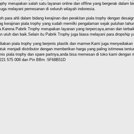
k Trophy merupakan salah satu layanan online dan offline yang bergerak dala
y juga melayani pemesanan di seluruh wilayah indonesia.
eh para ahli dalam bidang kerajinan dan perakitan piala trophy dengan desaign
idang kerajinan piala trophy yang sudah memilki pengalaman sejak puluhan ta
da.Karena Pabrik Trophy merupakan layanan yang terpercaya,aman dan terbaik
n utuh dan baik.Selain itu Pabrik Trophy juga biasa melayani para dropship ya
akan piala trophy yang berjenis plastik dan marmer.Kami juga menyediakan 
ntuk menjadi distributor dengan memberikan harga yang paling istimewa tentu
bisnis piala trophy dan spare partnya,anda bisa memesan di toko kami denga
1 221 575 008 dan Pin BBm :5F68B51D