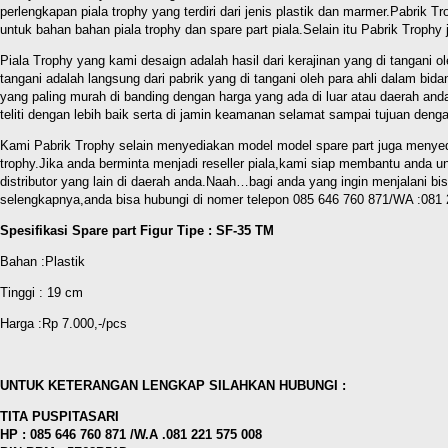
perlengkapan piala trophy yang terdiri dari jenis plastik dan marmer.Pabri
untuk bahan bahan piala trophy dan spare part piala.Selain itu Pabrik Troph
Piala Trophy yang kami desaign adalah hasil dari kerajinan yang di tangani ol
tangani adalah langsung dari pabrik yang di tangani oleh para ahli dalam b
yang paling murah di banding dengan harga yang ada di luar atau daerah an
teliti dengan lebih baik serta di jamin keamanan selamat sampai tujuan denga
Kami Pabrik Trophy selain menyediakan model model spare part juga menyedi
trophy.Jika anda berminta menjadi reseller piala,kami siap membantu anda u
distributor yang lain di daerah anda.Naah…bagi anda yang ingin menjalani 
selengkapnya,anda bisa hubungi di nomer telepon 085 646 760 871/WA :08
Spesifikasi Spare part Figur Tipe : SF-35 TM
Bahan :Plastik
Tinggi : 19 cm
Harga :Rp 7.000,-/pcs
UNTUK KETERANGAN LENGKAP SILAHKAN HUBUNGI :
TITA PUSPITASARI
HP : 085 646 760 871 /W.A .081 221 575 008