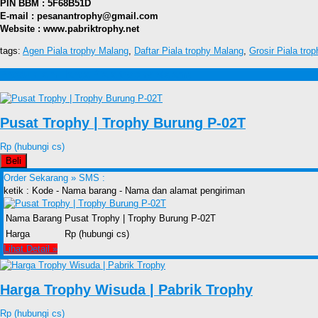
PIN BBM : 5F68B51D
E-mail : pesanantrophy@gmail.com
Website : www.pabriktrophy.net
tags:
Agen Piala trophy Malang
,
Daftar Piala trophy Malang
,
Grosir Piala tro
Produk lain Harga Piala trophy Malang
Pusat Trophy | Trophy Burung P-02T
Rp (hubungi cs)
Beli
Order Sekarang »
SMS :
ketik : Kode - Nama barang - Nama dan alamat pengiriman
Nama Barang
Pusat Trophy | Trophy Burung P-02T
Harga
Rp (hubungi cs)
Lihat Detail »
Harga Trophy Wisuda | Pabrik Trophy
Rp (hubungi cs)