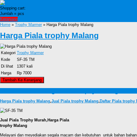
Shopping cart:
Jumlah =
pcs
Keranjang
Home
»
Trophy Marmer
» Harga Piala trophy Malang
Harga Piala trophy Malang
Kategori
Trophy Marmer
Kode
SF-35 TM
Di lihat
1307 kali
Harga
Rp 7000
Detail Produk Harga Piala trophy Malang
Harga Piala trophy Malang
,
Jual Piala trophy Malang
,
Daftar Piala trophy
Jual Piala Trophy Murah,Harga Piala
trophy Malang
Melayani dan meyediakan segala macam dan kebutuhan untuk bahan bahan pi