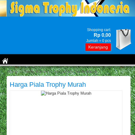
Shopping cart:
Rp 0,00
Jumlah =
0
pcs
Keranjang
Home
»
Trophy Marmer
» Harga Piala Trophy Murah
Harga Piala Trophy Murah