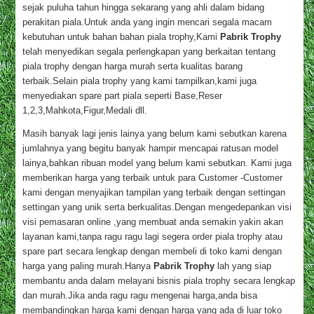
sejak puluha tahun hingga sekarang yang ahli dalam bidang
perakitan piala.Untuk anda yang ingin mencari segala macam
kebutuhan untuk bahan bahan piala trophy,Kami
Pabrik Trophy
telah menyedikan segala perlengkapan yang berkaitan tentang
piala trophy dengan harga murah serta kualitas barang
terbaik.Selain piala trophy yang kami tampilkan,kami juga
menyediakan spare part piala seperti Base,Reser
1,2,3,Mahkota,Figur,Medali dll.
Masih banyak lagi jenis lainya yang belum kami sebutkan karena
jumlahnya yang begitu banyak hampir mencapai ratusan model
lainya,bahkan ribuan model yang belum kami sebutkan. Kami juga
memberikan harga yang terbaik untuk para Customer -Customer
kami dengan menyajikan tampilan yang terbaik dengan settingan
settingan yang unik serta berkualitas.Dengan mengedepankan visi
visi pemasaran online ,yang membuat anda semakin yakin akan
layanan kami,tanpa ragu ragu lagi segera order piala trophy atau
spare part secara lengkap dengan membeli di toko kami dengan
harga yang paling murah.Hanya
Pabrik Trophy
lah yang siap
membantu anda dalam melayani bisnis piala trophy secara lengkap
dan murah.Jika anda ragu ragu mengenai harga,anda bisa
membandingkan harga kami dengan harga yang ada di luar toko