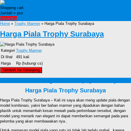
Shopping cart:
Jumlah =
pcs
Keranjang
Home
»
Trophy Marmer
» Harga Piala Trophy Surabaya
Harga Piala Trophy Surabaya
Kategori
Trophy Marmer
Di lihat
491 kali
Harga
Rp (hubungi cs)
Detail Produk Harga Piala Trophy Surabaya
Harga Piala Trophy Surabaya
Harga Piala Trophy Surabaya – Kali ini saya akan meng update piala dengan
model kombinasi, yakni ber bahan marmer yang dipadukan dengan bahan
plastik untuk menambah kesan mewah pada perlombaan tersebut, dengan
model yang menarik nan elegant ini dapat memberikan semangat pada para
pelomba yang akan membawakan nya..
Untuk memesan model piala yang satu ini tidak lah terlalu mahal , karena