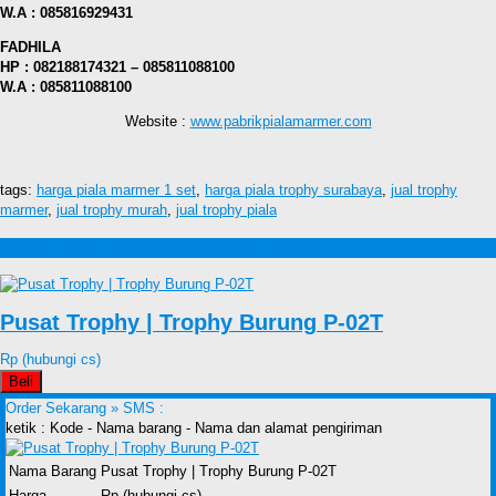
W.A : 085816929431
FADHILA
HP : 082188174321 – 085811088100
W.A : 085811088100
Website :
www.pabrikpialamarmer.com
tags:
harga piala marmer 1 set
,
harga piala trophy surabaya
,
jual trophy
marmer
,
jual trophy murah
,
jual trophy piala
Produk lain Harga Piala Trophy Surabaya
Pusat Trophy | Trophy Burung P-02T
Rp (hubungi cs)
Beli
Order Sekarang »
SMS :
ketik : Kode - Nama barang - Nama dan alamat pengiriman
Nama Barang
Pusat Trophy | Trophy Burung P-02T
Harga
Rp (hubungi cs)